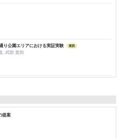
大通り公園エリアにおける実証実験
査読
造, 武部 貴則
の提案