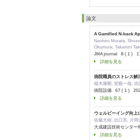
論文
A Gamified N-back App
Naohiro Murata, Shozo
Okumura, Takanori Ta
JMA journal 8 ( 1 )
詳細を見る
病院職員のストレス解
植木康剛, 室殿一哉, 吉
病院設備 67 ( 1 ) 20
詳細を見る
ウェルビーイング向上
佐藤大樹, 出口亮, 片岡
大成建設技術センター報(We
詳細を見る