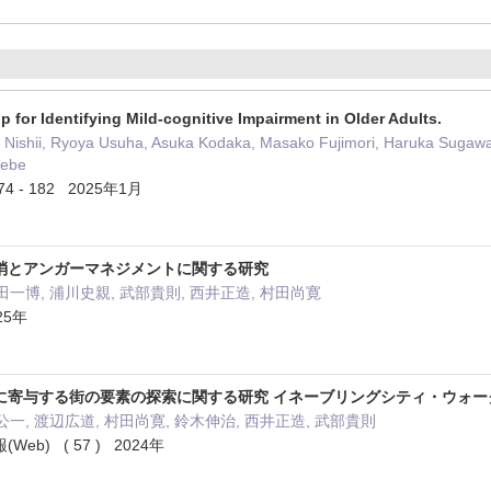
 for Identifying Mild-cognitive Impairment in Older Adults.
 Nishii, Ryoya Usuha, Asuka Kodaka, Masako Fujimori, Haruka Sugawar
kebe
 174 - 182 2025年1月
消とアンガーマネジメントに関する研究
田一博, 浦川史親, 武部貴則, 西井正造, 村田尚寛
25年
に寄与する街の要素の探索に関する研究 イネーブリングシティ・ウォー
公一, 渡辺広道, 村田尚寛, 鈴木伸治, 西井正造, 武部貴則
b) ( 57 ) 2024年