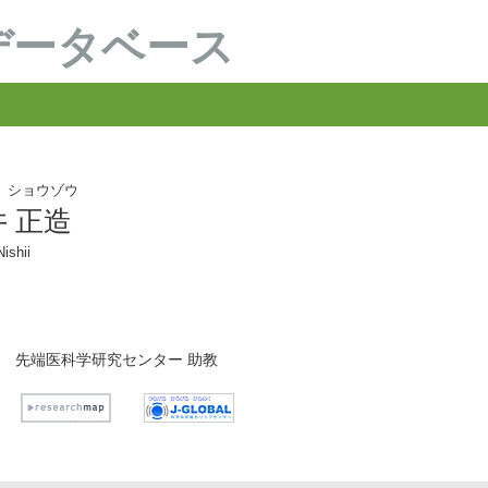
データベース
 ショウゾウ
 正造
ishii
先端医科学研究センター 助教