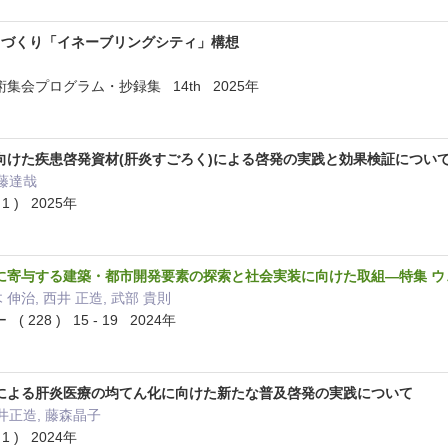
yなまちづくり「イネーブリングシティ」構想
集会プログラム・抄録集 14th 2025年
向けた疾患啓発資材(肝炎すごろく)による啓発の実践と効果検証につい
考藤達哉
 1 ) 2025年
に寄与する建築・都市開発要素の探索と社会実装に向けた取組—特集 ウ
木 伸治, 西井 正造, 武部 貴則
28 ) 15 - 19 2024年
による肝炎医療の均てん化に向けた新たな普及啓発の実践について
井正造, 藤森晶子
 1 ) 2024年