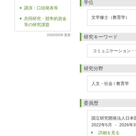
学位
講演・口頭発表等
◆
文学修士（教育学）
共同研究・競争的資金
◆
等の研究課題
2026/05/08 更新
研究キーワード
コミュニケーション・
研究分野
人文・社会 / 教育学
委員歴
国立研究開発法人日本医
2022年5月
2026年
-
詳細を見る