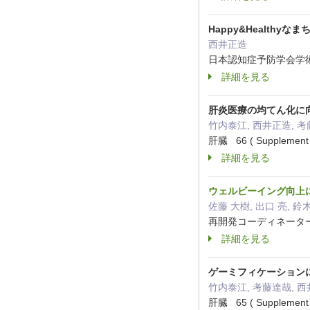
Happy&Health
西井正造
日本認知症予防学会学術
詳細を見る
肝炎医療の均てん化に
竹内泰江, 西井正造, 
肝臓 66 ( Supplement
詳細を見る
ウェルビーイング向上
佐藤 大樹, 出口 亮, 鈴
再開発コーディネーター ( 2
詳細を見る
ゲーミフィケーション
竹内泰江, 考藤達哉, 西
肝臓 65 ( Supplement