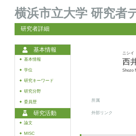
横浜市立大学 研究者
研究者詳細
基本情報
ニシイ
基本情報
西井
◆
学位
Shozo N
◆
研究キーワード
◆
研究分野
◆
所属
委員歴
◆
研究活動
外部リンク
論文
◆
MISC
◆