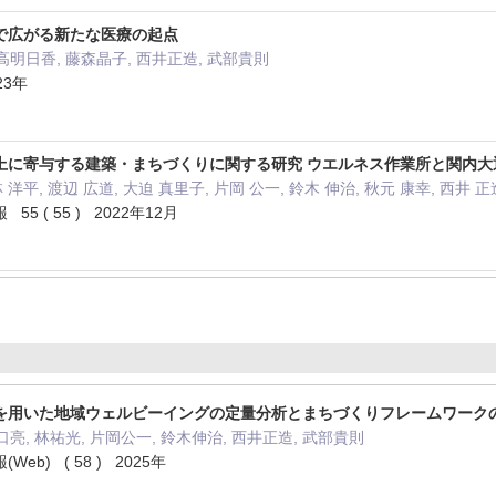
で広がる新たな医療の起点
高明日香, 藤森晶子, 西井正造, 武部貴則
23年
上に寄与する建築・まちづくりに関する研究 ウエルネス作業所と関内
林 洋平, 渡辺 広道, 大迫 真里子, 片岡 公一, 鈴木 伸治, 秋元 康幸, 西井 正
 ( 55 ) 2022年12月
を用いた地域ウェルビーイングの定量分析とまちづくりフレームワーク
口亮, 林祐光, 片岡公一, 鈴木伸治, 西井正造, 武部貴則
b) ( 58 ) 2025年