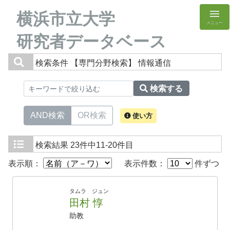
横浜市立大学
メニュー
研究者データベース
検索条件
【専門分野検索】 情報通信
検索する
AND検索
OR検索
使い方
検索結果
23件中11-20件目
表示順：
表示件数：
件ずつ
タムラ ジュン
田村 惇
助教