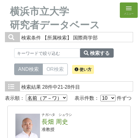
横浜市立大学
メニュー
研究者データベース
検索条件
【所属検索】 国際商学部
検索する
AND検索
OR検索
使い方
検索結果
28件中21-28件目
表示順：
表示件数：
件ずつ
ナガハタ シュウシ
長畑 周史
准教授