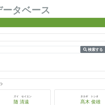
データベース
検索する
つ
ズイ セイエン
タカギ トシオ
随 清遠
髙木 俊雄