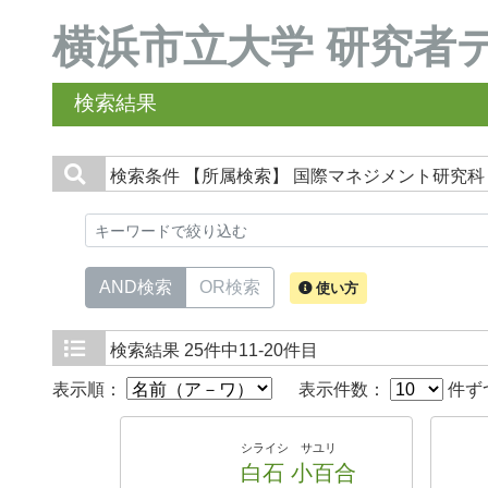
横浜市立大学 研究者
検索結果
検索条件
【所属検索】 国際マネジメント研究科
AND検索
OR検索
使い方
検索結果
25件中11-20件目
表示順：
表示件数：
件ず
シライシ サユリ
白石 小百合