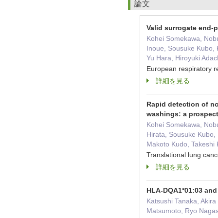
論文
Valid surrogate end-p
Kohei Somekawa, Nobuy
Inoue, Sousuke Kubo, 
Yu Hara, Hiroyuki Adac
European respiratory r
詳細を見る
Rapid detection of no
washings: a prospect
Kohei Somekawa, Nobua
Hirata, Sousuke Kubo, 
Makoto Kudo, Takeshi
Translational lung c
詳細を見る
HLA-DQA1*01:03 and 
Katsushi Tanaka, Akir
Matsumoto, Ryo Nagasa