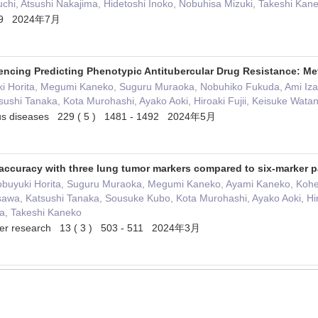
uchi, Atsushi Nakajima, Hidetoshi Inoko, Nobuhisa Mizuki, Takeshi Kan
609 2024年7月
cing Predicting Phenotypic Antitubercular Drug Resistance: Me
ki Horita, Megumi Kaneko, Suguru Muraoka, Nobuhiko Fukuda, Ami I
ushi Tanaka, Kota Murohashi, Ayako Aoki, Hiroaki Fujii, Keisuke Wat
tious diseases 229 ( 5 ) 1481 - 1492 2024年5月
accuracy with three lung tumor markers compared to six-marker 
obuyuki Horita, Suguru Muraoka, Megumi Kaneko, Ayami Kaneko, Kohe
wa, Katsushi Tanaka, Sousuke Kubo, Kota Murohashi, Ayako Aoki, Hiro
ma, Takeshi Kaneko
ancer research 13 ( 3 ) 503 - 511 2024年3月