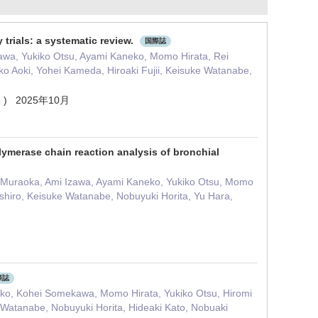
 trials: a systematic review.
国際誌
zawa, Yukiko Otsu, Ayami Kaneko, Momo Hirata, Rei
o Aoki, Yohei Kameda, Hiroaki Fujii, Keisuke Watanabe,
 178 ) 2025年10月
olymerase chain reaction analysis of bronchial
u Muraoka, Ami Izawa, Ayami Kaneko, Yukiko Otsu, Momo
shiro, Keisuke Watanabe, Nobuyuki Horita, Yu Hara,
際誌
eko, Kohei Somekawa, Momo Hirata, Yukiko Otsu, Hiromi
 Watanabe, Nobuyuki Horita, Hideaki Kato, Nobuaki