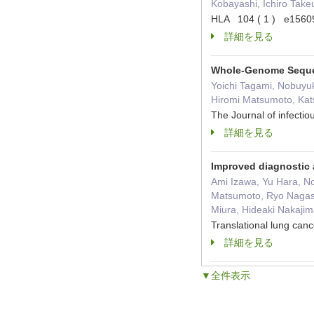
Kobayashi, Ichiro Take
HLA 104 ( 1 ) e15
詳細を見る
Whole-Genome Sequen
Yoichi Tagami, Nobuyu
Hiromi Matsumoto, Kats
The Journal of infec
詳細を見る
Improved diagnostic 
Ami Izawa, Yu Hara, N
Matsumoto, Ryo Nagasa
Miura, Hideaki Nakaji
Translational lung c
詳細を見る
▼全件表示