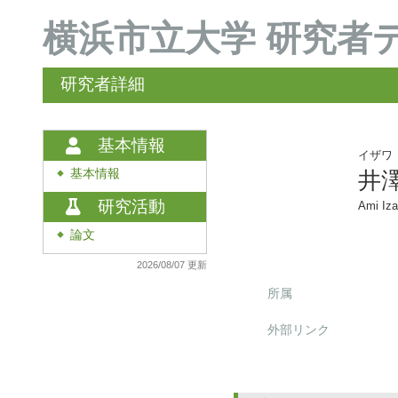
横浜市立大学 研究者
研究者詳細
基本情報
イザワ
基本情報
井澤
◆
研究活動
Ami Iz
論文
◆
2026/08/07 更新
所属
外部リンク