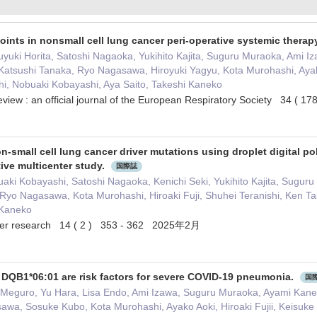
oints in nonsmall cell lung cancer peri-operative systemic therapy
uki Horita, Satoshi Nagaoka, Yukihito Kajita, Suguru Muraoka, Ami I
Katsushi Tanaka, Ryo Nagasawa, Hiroyuki Yagyu, Kota Murohashi, Ayak
hi, Nobuaki Kobayashi, Aya Saito, Takeshi Kaneko
eview : an official journal of the European Respiratory Society 34 (
n-small cell lung cancer driver mutations using droplet digital p
ive multicenter study.
国際誌
ki Kobayashi, Satoshi Nagaoka, Kenichi Seki, Yukihito Kajita, Sugur
Ryo Nagasawa, Kota Murohashi, Hiroaki Fuji, Shuhei Teranishi, Ken Ta
 Kaneko
ancer research 14 ( 2 ) 353 - 362 2025年2月
DQB1*06:01 are risk factors for severe COVID-19 pneumonia.
国
a Meguro, Yu Hara, Lisa Endo, Ami Izawa, Suguru Muraoka, Ayami Kan
wa, Sosuke Kubo, Kota Murohashi, Ayako Aoki, Hiroaki Fujii, Keisuke