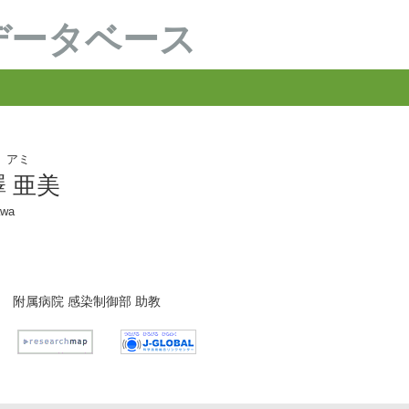
データベース
 アミ
 亜美
awa
附属病院 感染制御部 助教