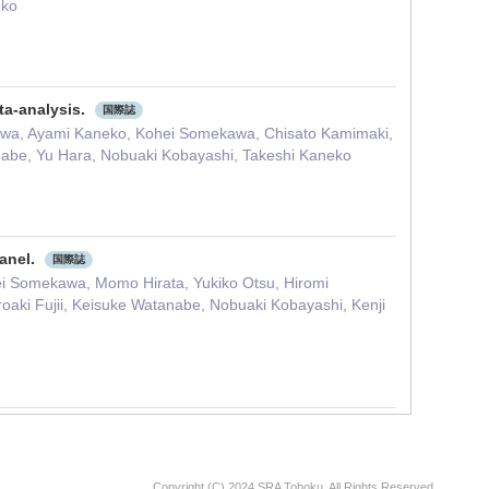
eko
ta-analysis.
国際誌
zawa, Ayami Kaneko, Kohei Somekawa, Chisato Kamimaki,
anabe, Yu Hara, Nobuaki Kobayashi, Takeshi Kaneko
panel.
国際誌
i Somekawa, Momo Hirata, Yukiko Otsu, Hiromi
aki Fujii, Keisuke Watanabe, Nobuaki Kobayashi, Kenji
Copyright (C) 2024 SRA Tohoku, All Rights Reserved.