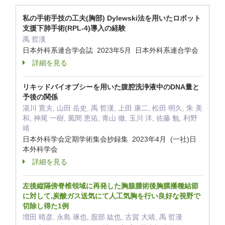
私の手術手技の工夫(胸部) Dylewski法を用いたロボット
支援下肺手術(RPL-4)導入の経験
禹 哲漢
日本外科系連合学会誌 2023年5月 日本外科系連合学会
詳細を見る
リキッドバイオブシーを用いた腹腔洗浄液中のDNA量と
予後の関係
湯川 寛夫, 山田 岳史, 禹 哲漢, 上田 康二, 松田 明久, 朱 美
和, 神尾 一樹, 風間 恵佑, 青山 徹, 玉川 洋, 佐藤 勉, 利野
靖
日本外科学会定期学術集会抄録集 2023年4月 (一社)日
本外科学会
詳細を見る
左後縦隔傍脊椎領域に再発した胸腺腫術後胸膜播種結節
に対して,炭酸ガス送気にて人工気胸を行い良好な視野で
切除し得た1例
増田 晴彦, 永島 琢也, 股部 紘也, 古賀 大靖, 禹 哲漢