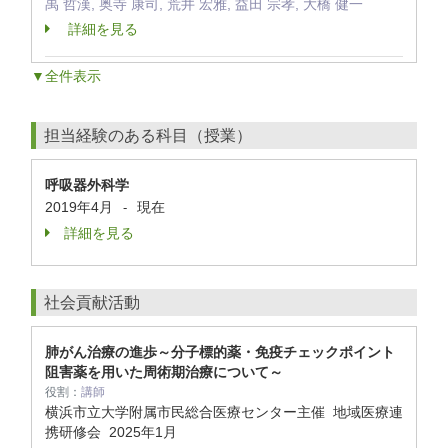
禹 哲漢, 奥寺 康司, 荒井 宏雅, 益田 宗孝, 大橋 健一
詳細を見る
▼全件表示
担当経験のある科目（授業）
呼吸器外科学
2019年4月
現在
-
詳細を見る
社会貢献活動
肺がん治療の進歩～分子標的薬・免疫チェックポイント
阻害薬を用いた周術期治療について～
役割：
講師
横浜市立大学附属市民総合医療センター主催 地域医療連
携研修会
2025年1月