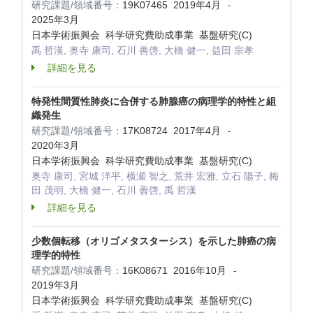
研究課題/領域番号：
19K07465
2019年4月
-
2025年3月
日本学術振興会 科学研究費助成事業 基盤研究(C)
禹 哲漢, 奥寺 康司, 石川 善啓, 大橋 健一, 益田 宗孝
詳細を見る
特発性間質性肺炎に合併する肺腺癌の病理学的特性と組
織発生
研究課題/領域番号：
17K08724
2017年4月
-
2020年3月
日本学術振興会 科学研究費助成事業 基盤研究(C)
奥寺 康司, 宮城 洋平, 横瀬 智之, 荒井 宏雅, 立石 陽子, 梅
田 茂明, 大橋 健一, 石川 善啓, 禹 哲漢
詳細を見る
少数個転移（オリゴメタスターシス）を示した肺癌の病
理学的特性
研究課題/領域番号：
16K08671
2016年10月
-
2019年3月
日本学術振興会 科学研究費助成事業 基盤研究(C)