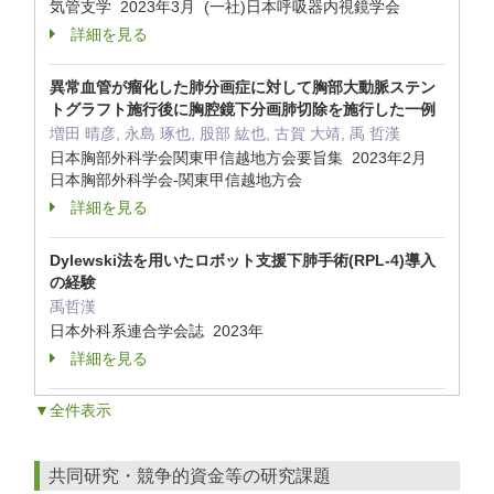
気管支学 2023年3月 (一社)日本呼吸器内視鏡学会
詳細を見る
異常血管が瘤化した肺分画症に対して胸部大動脈ステン
トグラフト施行後に胸腔鏡下分画肺切除を施行した一例
増田 晴彦, 永島 琢也, 股部 紘也, 古賀 大靖, 禹 哲漢
日本胸部外科学会関東甲信越地方会要旨集 2023年2月
日本胸部外科学会-関東甲信越地方会
詳細を見る
Dylewski法を用いたロボット支援下肺手術(RPL-4)導入
の経験
禹哲漢
日本外科系連合学会誌 2023年
詳細を見る
▼全件表示
共同研究・競争的資金等の研究課題