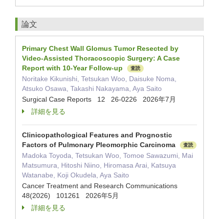
論文
Primary Chest Wall Glomus Tumor Resected by
Video-Assisted Thoracoscopic Surgery: A Case
Report with 10-Year Follow-up
査読
Noritake Kikunishi, Tetsukan Woo, Daisuke Noma,
Atsuko Osawa, Takashi Nakayama, Aya Saito
Surgical Case Reports 12 26-0226 2026年7月
詳細を見る
Clinicopathological Features and Prognostic
Factors of Pulmonary Pleomorphic Carcinoma
査読
Madoka Toyoda, Tetsukan Woo, Tomoe Sawazumi, Mai
Matsumura, Hitoshi Niino, Hiromasa Arai, Katsuya
Watanabe, Koji Okudela, Aya Saito
Cancer Treatment and Research Communications
48(2026) 101261 2026年5月
詳細を見る