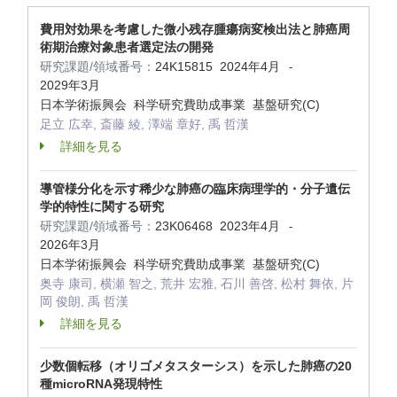
費用対効果を考慮した微小残存腫瘍病変検出法と肺癌周
術期治療対象患者選定法の開発
研究課題/領域番号：
24K15815
2024年4月
-
2029年3月
日本学術振興会 科学研究費助成事業 基盤研究(C)
足立 広幸, 斎藤 綾, 澤端 章好, 禹 哲漢
詳細を見る
導管様分化を示す稀少な肺癌の臨床病理学的・分子遺伝
学的特性に関する研究
研究課題/領域番号：
23K06468
2023年4月
-
2026年3月
日本学術振興会 科学研究費助成事業 基盤研究(C)
奥寺 康司, 横瀬 智之, 荒井 宏雅, 石川 善啓, 松村 舞依, 片
岡 俊朗, 禹 哲漢
詳細を見る
少数個転移（オリゴメタスターシス）を示した肺癌の20
種microRNA発現特性