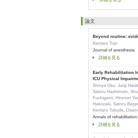
論文
Beyond routine: evide
Kentaro Tojo
Journal of anesthes
詳細を見る
Early Rehabilitation 
ICU Physical Impairm
Shinya Oku, Junji Hata
Satoru Hashimoto, Shu
Fuchigami, Hironori Ya
Hakozaki, Satoru Beppu
Kentaro Tokuda, Osam
Annals of rehabilitat
詳細を見る