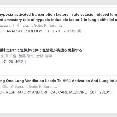
hypoxia-activated transcription factors in atelectasis-induced lung
nflammatory role of hypoxia-inducible factor-1 in lung epithelial c
Yazawa, T. Mihara, T. Goto, K. Kurahashi
 OF ANAESTHESIOLOGY 31 1 - 1 2014年6月
側肺において無気肺に伴う低酸素が炎症を惹起する
 矢澤 卓也, 後藤 隆久, 倉橋 清泰
 47 2014年2月
ing One-Lung Ventilation Leads To Hif-1 Activation And Lung Inf
. Ota, Y. Baba, T. Goto, K. Kurahashi
OF RESPIRATORY AND CRITICAL CARE MEDICINE 187 2013年