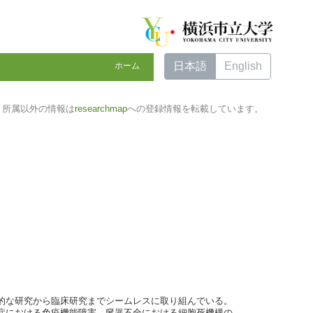
日本語
English
ホーム
所属以外の情報は
researchmap
への登録情報を転載しています。
的な研究から臨床研究までシームレスに取り組んでいる。
症における免疫機能障害，臓器不全における細胞死機構の