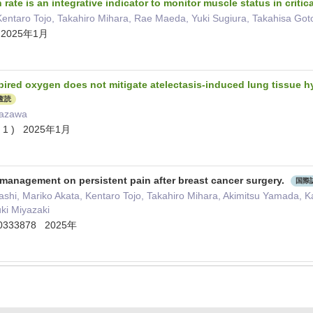
rate is an integrative indicator to monitor muscle status in critical
entaro Tojo, Takahiro Mihara, Rae Maeda, Yuki Sugiura, Takahisa Got
 ) 2025年1月
spired oxygen does not mitigate atelectasis-induced lung tissue hy
査読
Yazawa
5 ( 1 ) 2025年1月
 management on persistent pain after breast cancer surgery.
国際
ashi, Mariko Akata, Kentaro Tojo, Takahiro Mihara, Akimitsu Yamada,
ki Miyazaki
 e0333878 2025年