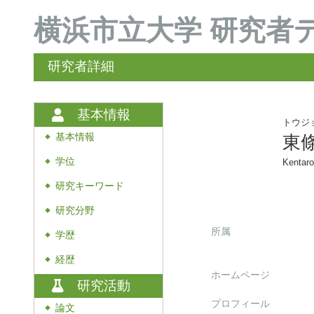
横浜市立大学 研究者
研究者詳細
基本情報
トウジ
基本情報
東
◆
学位
Kentaro
◆
研究キーワード
◆
研究分野
◆
所属
学歴
◆
経歴
◆
ホームページ
研究活動
プロフィール
論文
◆