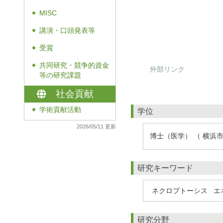
MISC
◆
講演・口頭発表等
◆
受賞
◆
共同研究・競争的資金
◆
外部リンク
等の研究課題
社会貢献
学術貢献活動
学位
◆
2026/05/11 更新
博士（医学） （ 横浜市
研究キーワード
ネクロプトーシス
エ
研究分野