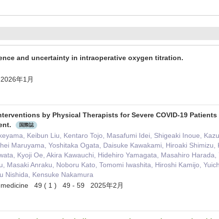
nce and uncertainty in intraoperative oxygen titration.
ia 2026年1月
Interventions by Physical Therapists for Severe COVID-19 Patient
ent.
国際誌
keyama, Keibun Liu, Kentaro Tojo, Masafumi Idei, Shigeaki Inoue, Ka
hei Maruyama, Yoshitaka Ogata, Daisuke Kawakami, Hiroaki Shimizu, K
wata, Kyoji Oe, Akira Kawauchi, Hidehiro Yamagata, Masahiro Harada, 
, Masaki Anraku, Noboru Kato, Tomomi Iwashita, Hiroshi Kamijo, Yuic
u Nishida, Kensuke Nakamura
ion medicine 49 ( 1 ) 49 - 59 2025年2月