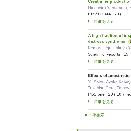
Creatinine production 
Natsuhiro Yamamoto, K
Critical Care 29 ( 1
詳細を見る
A high fraction of in
distress syndrome
Kentaro Tojo, Takuya 
Scientific Reports 1
詳細を見る
Effects of anesthetic
Yu Sakai, Ayako Kobay
Takahisa Goto, Tomoyu
PloS one 20 ( 10 )
詳細を見る
▼全件表示