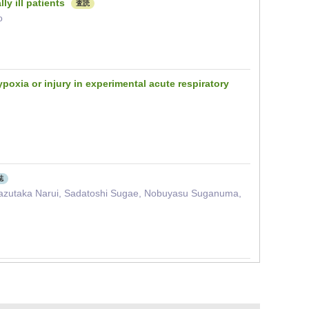
ly ill patients
査読
o
poxia or injury in experimental acute respiratory
誌
 Kazutaka Narui, Sadatoshi Sugae, Nobuyasu Suganuma,