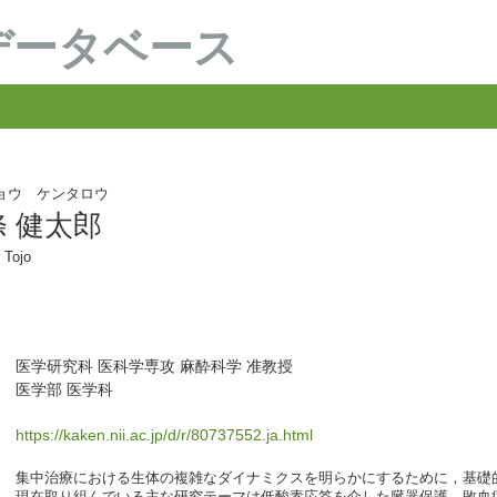
データベース
ョウ ケンタロウ
條 健太郎
 Tojo
医学研究科 医科学専攻 麻酔科学 准教授
医学部 医学科
https://kaken.nii.ac.jp/d/r/80737552.ja.html
集中治療における生体の複雑なダイナミクスを明らかにするために，基礎
現在取り組んでいる主な研究テーマは低酸素応答を介した臓器保護，敗血